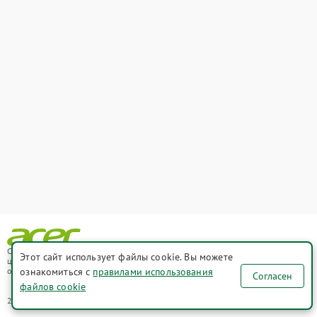
СЦ chl.acer-fixim.ru - сеть сервисных
Этот сайт использует файлы cookie. Вы можете
центров в Челябинске по ремонту и
ознакомиться с
правилами использования
обслуживанию техники Acer
Согласен
файлов cookie
2021-2026 © СЦ chl.acer-fixim.ru