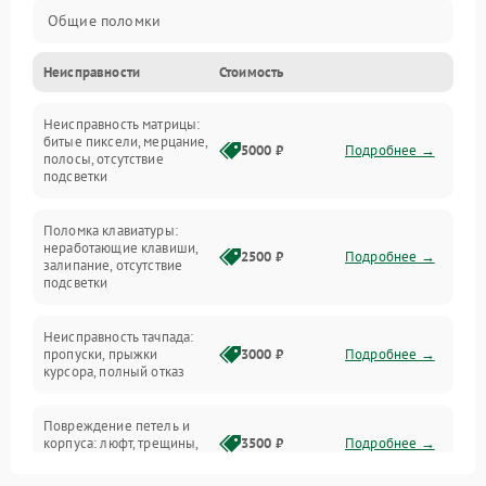
Общие поломки
Неисправности
Стоимость
Устройства
Неисправность матрицы:
Программные ошибки
битые пиксели, мерцание,
5000 ₽
Подробнее →
полосы, отсутствие
подсветки
Электрические и системные сбои
Поломка клавиатуры:
Интерфейсные проблемы
неработающие клавиши,
2500 ₽
Подробнее →
залипание, отсутствие
подсветки
Батарея
Неисправность тачпада:
Сеть и интернет
пропуски, прыжки
3000 ₽
Подробнее →
курсора, полный отказ
Система охлаждения
Повреждение петель и
корпуса: люфт, трещины,
3500 ₽
Подробнее →
деформация