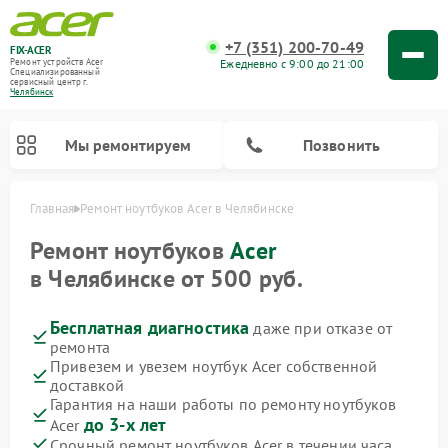
+7 (351) 200-70-49
FIX-ACER
Ежедневно с 9:00 до 21:00
Ремонт устройств Acer
Специализированный
cервисный центр г.
Челябинск
Мы ремонтируем
Позвонить
Главная
Ремонт ноутбуков Acer в Челябинске
Ремонт ноутбуков
Acer
в Челябинске от 500 руб.
Бесплатная диагностика
даже при отказе от
ремонта
Привезем и увезем ноутбук Acer собственной
доставкой
Гарантия на наши работы по ремонту ноутбуков
до 3-х лет
Acer
Срочный ремонт ноутбуков Acer в течении часа