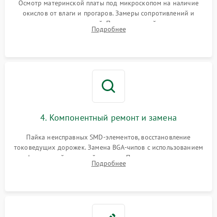
Осмотр материнской платы под микроскопом на наличие
окислов от влаги и прогаров. Замеры сопротивлений и
дежурных напряжений. Проверка цепей питания,
Подробнее
мультиконтроллера, процессора и видеочипа.
4. Компонентный ремонт и замена
Пайка неисправных SMD-элементов, восстановление
токоведущих дорожек. Замена BGA-чипов с использованием
инфракрасной паяльной станции. Прошивка микросхемы
Подробнее
BIOS или замена поврежденных портов USB