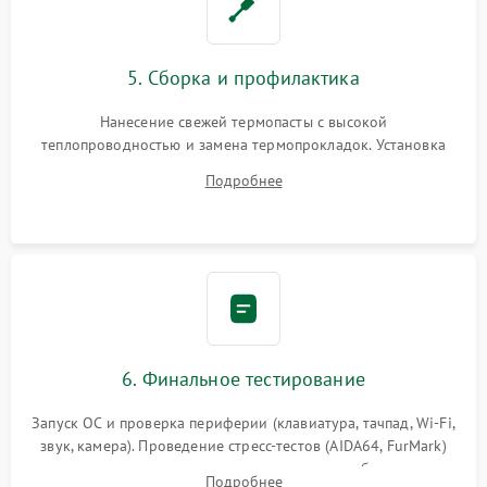
5. Сборка и профилактика
Нанесение свежей термопасты с высокой
теплопроводностью и замена термопрокладок. Установка
системы охлаждения, подключение всех внутренних
Подробнее
шлейфов, модулей памяти и накопителей. Предварительная
сборка корпуса.
6. Финальное тестирование
Запуск ОС и проверка периферии (клавиатура, тачпад, Wi-Fi,
звук, камера). Проведение стресс-тестов (AIDA64, FurMark)
для контроля температурного режима и стабильности
Подробнее