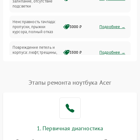
залипание, отсутствие
подсветки
Батарея
Неисправность тачпада:
Сеть и интернет
пропуски, прыжки
3000 ₽
Подробнее →
курсора, полный отказ
Система охлаждения
Повреждение петель и
корпуса: люфт, трещины,
3500 ₽
Подробнее →
деформация
Проблемы аккумулятора:
быстрая разрядка,
2500 ₽
Подробнее →
Этапы ремонта ноутбука Acer
невозможность зарядки,
вздутие
Неисправность зарядного
устройства или разъёма
2000 ₽
Подробнее →
питания
1. Первичная диагностика
Перегрев из‑за пыли,
износа термопасты или
2500 ₽
Подробнее →
неисправности кулера