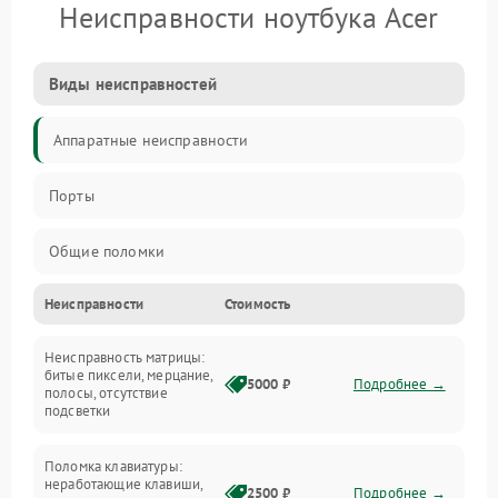
Неисправности ноутбука Acer
Виды неисправностей
Аппаратные неисправности
Порты
Общие поломки
Неисправности
Стоимость
Устройства
Неисправность матрицы:
Программные ошибки
битые пиксели, мерцание,
5000 ₽
Подробнее →
полосы, отсутствие
подсветки
Электрические и системные сбои
Поломка клавиатуры:
Интерфейсные проблемы
неработающие клавиши,
2500 ₽
Подробнее →