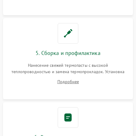
BIOS или замена поврежденных портов USB
5. Сборка и профилактика
Нанесение свежей термопасты с высокой
теплопроводностью и замена термопрокладок. Установка
системы охлаждения, подключение всех внутренних
Подробнее
шлейфов, модулей памяти и накопителей. Предварительная
сборка корпуса.