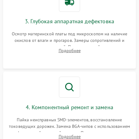
3. Глубокая аппаратная дефектовка
Осмотр материнской платы под микроскопом на наличие
окислов от влаги и прогаров. Замеры сопротивлений и
дежурных напряжений. Проверка цепей питания,
Подробнее
мультиконтроллера, процессора и видеочипа.
4. Компонентный ремонт и замена
Пайка неисправных SMD-элементов, восстановление
токоведущих дорожек. Замена BGA-чипов с использованием
инфракрасной паяльной станции. Прошивка микросхемы
Подробнее