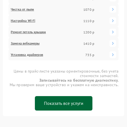
Чистка от пыли
1070 р
Настройка Wi-Fi
1110 р
Ремонт петель крышки
1200 р
Замена вебкамеры
1410 р
Установка драйверов
735 р
Цены в прайс-листе указаны ориентировочные, без учета
стоимости запчастей.
Записывайтесь на бесплатную диагностику.
Мы проверим ваше устройство и укажем на неисправность.
Показать все услуги