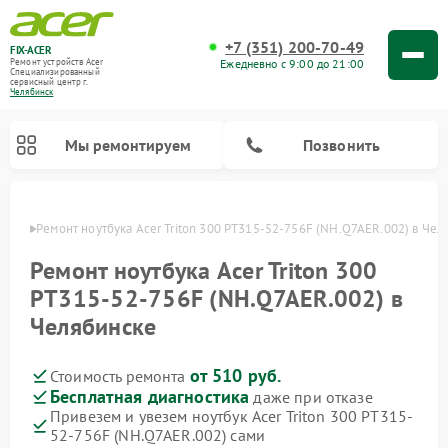
+7 (351) 200-70-49
FIX-ACER
Ежедневно с 9:00 до 21:00
Ремонт устройств Acer
Специализированный
cервисный центр г.
Челябинск
Мы ремонтируем
Позвонить
инске
Ремонт ноутбука Acer Triton 300 PT315-52-756F (NH.Q7AER.002) в Чел
Ремонт ноутбука Acer Triton 300
PT315-52-756F (NH.Q7AER.002) в
Челябинске
от 510 руб.
Стоимость ремонта
Бесплатная диагностика
даже при отказе
Привезем и увезем ноутбук Acer Triton 300 PT315-
52-756F (NH.Q7AER.002) сами