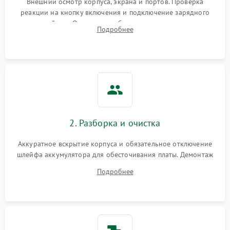
Внешний осмотр корпуса, экрана и портов. Проверка
реакции на кнопку включения и подключение зарядного
устройства. Оценка потребления тока с помощью
Выход из строя SSD или
Подробнее
HDD: медленная загрузка,
лабораторного блока питания для локализации проблемы.
3000 ₽
Подробнее →
ошибки чтения,
пропадание диска
Неисправность
оперативной памяти:
2000 ₽
Подробнее →
вылеты приложений,
синие экраны
2. Разборка и очистка
Проблемы Wi‑Fi или
2500 ₽
Подробнее →
Bluetooth модулей
Аккуратное вскрытие корпуса и обязательное отключение
шлейфа аккумулятора для обесточивания платы. Демонтаж
системы охлаждения, очистка кулера от пыли и удаление
Подробнее
высохшей термопасты с кристаллов чипов.