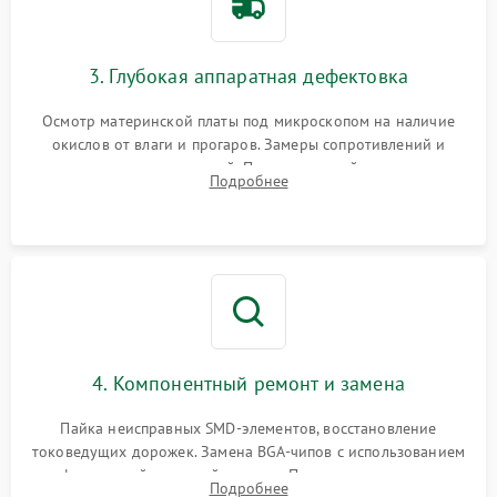
3. Глубокая аппаратная дефектовка
Осмотр материнской платы под микроскопом на наличие
окислов от влаги и прогаров. Замеры сопротивлений и
дежурных напряжений. Проверка цепей питания,
Подробнее
мультиконтроллера, процессора и видеочипа.
4. Компонентный ремонт и замена
Пайка неисправных SMD-элементов, восстановление
токоведущих дорожек. Замена BGA-чипов с использованием
инфракрасной паяльной станции. Прошивка микросхемы
Подробнее