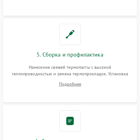
BIOS или замена поврежденных портов USB
5. Сборка и профилактика
Нанесение свежей термопасты с высокой
теплопроводностью и замена термопрокладок. Установка
системы охлаждения, подключение всех внутренних
Подробнее
шлейфов, модулей памяти и накопителей. Предварительная
сборка корпуса.