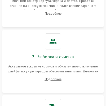
Внешний осмотр корпуса, экрана и портов. Проверка
реакции на кнопку включения и подключение зарядного
устройства. Оценка потребления тока с помощью
Выход из строя SSD или
Подробнее
HDD: медленная загрузка,
лабораторного блока питания для локализации проблемы.
3000 ₽
Подробнее →
ошибки чтения,
пропадание диска
Неисправность
оперативной памяти:
2000 ₽
Подробнее →
вылеты приложений,
синие экраны
2. Разборка и очистка
Проблемы Wi‑Fi или
2500 ₽
Подробнее →
Bluetooth модулей
Аккуратное вскрытие корпуса и обязательное отключение
шлейфа аккумулятора для обесточивания платы. Демонтаж
системы охлаждения, очистка кулера от пыли и удаление
Подробнее
высохшей термопасты с кристаллов чипов.