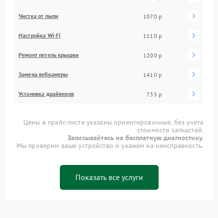
Чистка от пыли
1070 р
Настройка Wi-Fi
1110 р
Ремонт петель крышки
1200 р
Замена вебкамеры
1410 р
Установка драйверов
735 р
Цены в прайс-листе указаны ориентировочные, без учета
стоимости запчастей.
Записывайтесь на бесплатную диагностику.
Мы проверим ваше устройство и укажем на неисправность.
Показать все услуги