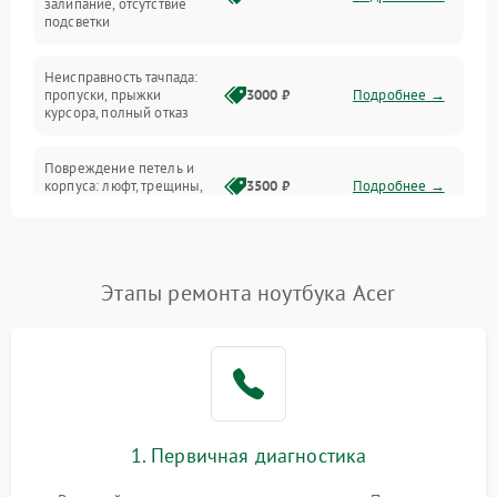
залипание, отсутствие
подсветки
Батарея
Неисправность тачпада:
Сеть и интернет
пропуски, прыжки
3000 ₽
Подробнее →
курсора, полный отказ
Система охлаждения
Повреждение петель и
корпуса: люфт, трещины,
3500 ₽
Подробнее →
деформация
Проблемы аккумулятора:
быстрая разрядка,
2500 ₽
Подробнее →
Этапы ремонта ноутбука Acer
невозможность зарядки,
вздутие
Неисправность зарядного
устройства или разъёма
2000 ₽
Подробнее →
питания
1. Первичная диагностика
Перегрев из‑за пыли,
износа термопасты или
2500 ₽
Подробнее →
неисправности кулера