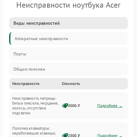
Неисправности ноутбука Acer
Виды неисправностей
Аппаратные неисправности
Порты
Общие поломки
Неисправности
Стоимость
Устройства
Неисправность матрицы:
Программные ошибки
битые пиксели, мерцание,
5000 ₽
Подробнее →
полосы, отсутствие
подсветки
Электрические и системные сбои
Поломка клавиатуры:
Интерфейсные проблемы
неработающие клавиши,
2500 ₽
Подробнее →