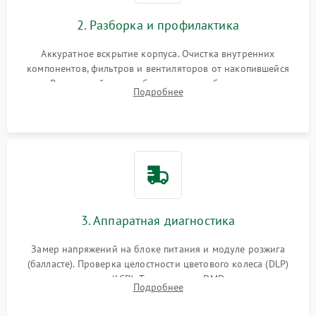
2. Разборка и профилактика
Аккуратное вскрытие корпуса. Очистка внутренних
компонентов, фильтров и вентиляторов от накопившейся
пыли. Визуальный осмотр блока питания, балласта лампы и
Подробнее
материнской платы на наличие прогаров или вздутых
элементов.
3. Аппаратная диагностика
Замер напряжений на блоке питания и модуле розжига
(балласте). Проверка целостности цветового колеса (DLP)
или поляризаторов (LCD). Тестирование DMD-чипа, датчиков
Подробнее
температуры и оптопар с помощью мультиметра и
осциллографа.