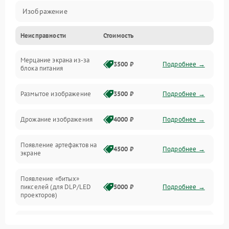
Изображение
Неисправности
Стоимость
Лампа подсветки
Мерцание экрана из-за
Неисправность управления и интерфейсов
3500 ₽
Подробнее →
блока питания
Прочие неисправности
Размытое изображение
3500 ₽
Подробнее →
Режим работы
Дрожание изображения
4000 ₽
Подробнее →
Неисправность звука
Появление артефактов на
4500 ₽
Подробнее →
экране
Появление «битых»
пикселей (для DLP/LED
5000 ₽
Подробнее →
проекторов)
Залипание изображения
4500 ₽
Подробнее →
(image retention)