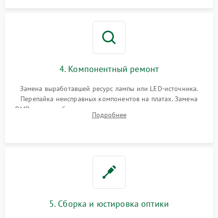
4. Компонентный ремонт
Замена выработавшей ресурс лампы или LED-источника.
Перепайка неисправных компонентов на платах. Замена
DMD-чипа при битых пикселях, установка нового цветового
Подробнее
колеса или восстановление сгоревших поляризационных
пленок.
5. Сборка и юстировка оптики