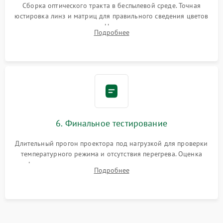
Сборка оптического тракта в беспылевой среде. Точная
юстировка линз и матриц для правильного сведения цветов
и устранения размытия. Надежное подключение всех
Подробнее
шлейфов, установка датчиков и закрытие корпуса
устройства.
6. Финальное тестирование
Длительный прогон проектора под нагрузкой для проверки
температурного режима и отсутствия перегрева. Оценка
фокуса, контрастности и цветопередачи на тестовых
Подробнее
таблицах. Проверка работы всех видеовходов и кнопок
управления.