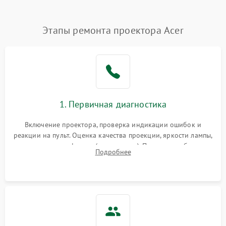
Нестабильная яркость или
Этапы ремонта проектора Acer
4000 ₽
Подробнее →
контраст
Неравномерная подсветка
4500 ₽
Подробнее →
экрана
Не работает
автоматическая коррекция
3000 ₽
Подробнее →
1. Первичная диагностика
трапеции (Keystone)
Включение проектора, проверка индикации ошибок и
Проблемы с
реакции на пульт. Оценка качества проекции, яркости лампы,
масштабированием
3500 ₽
Подробнее →
наличия артефактов (точки, пятна). Проверка работы
изображения
Подробнее
системы охлаждения по уровню шума вентиляторов.