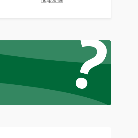
Подробнее
контрастности и цветопередачи на тестовых
таблицах. Проверка работы всех видеовходов и
?
кнопок управления.