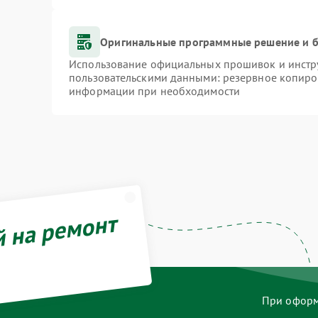
Оригинальные программные решение и б
Использование официальных прошивок и инстру
пользовательскими данными: резервное копиро
информации при необходимости
й на ремонт
При оформл