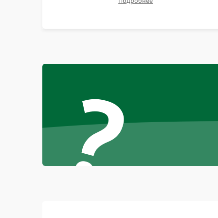
Подробнее
битых пикселях, установка нового цветового
колеса или восстановление сгоревших
поляризационных пленок.
?