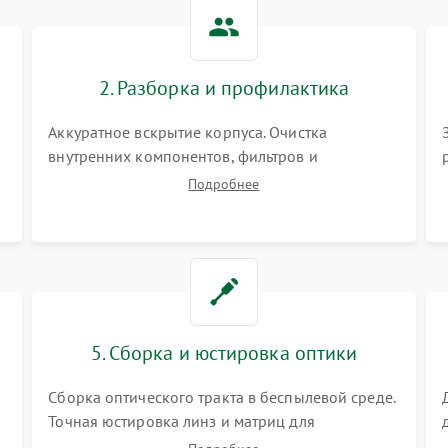
Не работает автоматическая
80 мин
1 год
коррекция трапеции (Keystone)
2. Разборка и профилактика
Проблемы с масштабированием
80 мин
1 год
изображения
Аккуратное вскрытие корпуса. Очистка
внутренних компонентов, фильтров и
вентиляторов от накопившейся пыли.
Подробнее
Визуальный осмотр блока питания, балласта
лампы и материнской платы на наличие
прогаров или вздутых элементов.
5. Сборка и юстировка оптики
Сборка оптического тракта в беспылевой среде.
Точная юстировка линз и матриц для
правильного сведения цветов и устранения