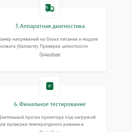
3000 ₽
Подробнее →
3. Аппаратная диагностика
3500 ₽
Подробнее →
Замер напряжений на блоке питания и модуле
розжига (балласте). Проверка целостности
цветового колеса (DLP) или поляризаторов (LCD).
Подробнее
Тестирование DMD-чипа, датчиков температуры
и оптопар с помощью мультиметра и
осциллографа.
6. Финальное тестирование
Длительный прогон проектора под нагрузкой
для проверки температурного режима и
отсутствия перегрева. Оценка фокуса,