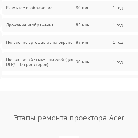
Размытое изображение
80 мин
1 год
Дрожание изображения
85 мин
1 год
Появление артефактов на экране
85 мин
1 год
Появление «битых» пикселей (для
90 мин
1 год
DLP/LED проекторов)
Залипание изображения (image
85 мин
1 год
retention)
Нестабильная яркость или
80 мин
1 год
контраст
Этапы ремонта проектора Acer
Неравномерная подсветка экрана
85 мин
1 год