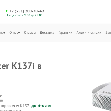
+7 (351) 200-70-49
Ежедневно с 9:00 до 21:00
ны
О нас
Отзывы
Доставка
Гарантии
Акции и скидки
Зая
er K137i в
е
ми
до 3-х лет
кторов Acer K137i
ечении часа