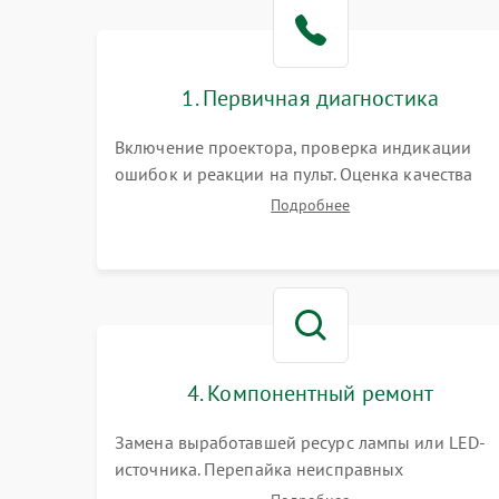
1. Первичная диагностика
Включение проектора, проверка индикации
ошибок и реакции на пульт. Оценка качества
проекции, яркости лампы, наличия артефактов
Подробнее
(точки, пятна). Проверка работы системы
охлаждения по уровню шума вентиляторов.
4. Компонентный ремонт
Замена выработавшей ресурс лампы или LED-
источника. Перепайка неисправных
компонентов на платах. Замена DMD-чипа при