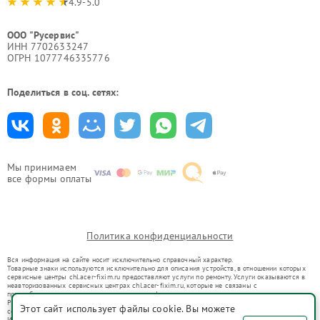
4.9-5.0
ООО "Русервис"
ИНН 7702633247
ОГРН 1077746335776
Поделиться в соц. сетях:
Мы принимаем
все формы оплаты
Политика конфиденциальности
Вся информация на сайте носит исключительно справочный характер.
Товарные знаки используются исключительно для описания устройств, в отношении которых
сервисные центры chl.acer-fixim.ru предоставляют услуги по ремонту. Услуги оказываются в
неавторизованных сервисных центрах chl.acer-fixim.ru, которые не связаны с
правообладателями товарных знаков или их официальными представителями.
Ремонт осуществляется для устройств, уже введенных в гражданский оборот в соответствии
Этот сайт использует файлы cookie. Вы можете
со статьей 1487 ГК РФ.
Использование товарных знаков не преследует цели индивидуализации услуг или введения